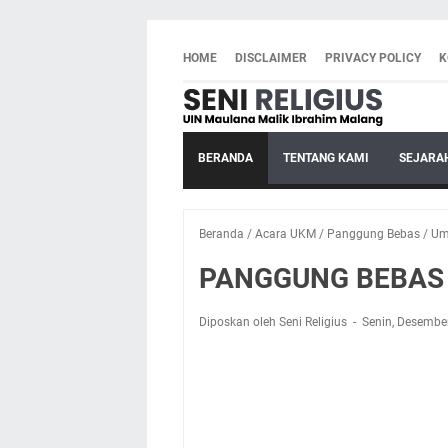
HOME
DISCLAIMER
PRIVACY POLICY
K
BERANDA
TENTANG KAMI
SEJARA
Beranda
/
Acara UKM
/
Panggung Bebas
/
U
PANGGUNG BEBAS
Diposkan oleh Seni Religius
Senin, Desembe