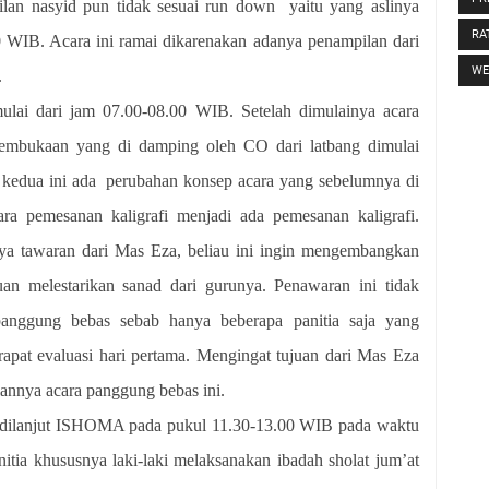
pilan nasyid pun tidak sesuai run down yaitu yang aslinya
RA
 WIB. Acara ini ramai dikarenakan adanya penampilan dari
WE
.
ulai dari jam 07.00-08.00 WIB. Setelah dimulainya acara
pembukaan yang di damping oleh CO dari latbang dimulai
 kedua ini ada perubahan konsep acara yang sebelumnya di
ara pemesanan kaligrafi menjadi ada pemesanan kaligrafi.
nya tawaran dari Mas Eza, beliau ini ingin mengembangkan
juan melestarikan sanad dari gurunya. Penawaran ini tidak
 panggung bebas sebab hanya beberapa panitia saja yang
rapat evaluasi hari pertama. Mengingat tujuan dari Mas Eza
annya acara panggung bebas ini.
 I dilanjut ISHOMA pada pukul 11.30-13.00 WIB pada waktu
anitia khususnya laki-laki melaksanakan ibadah sholat jum’at