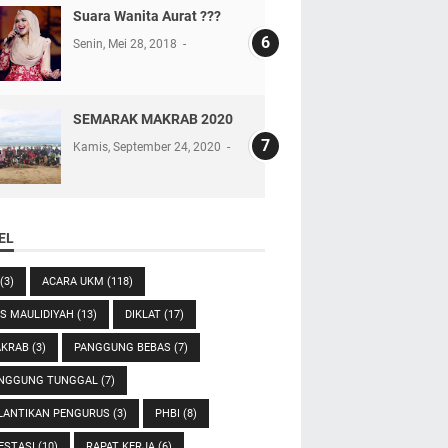
Suara Wanita Aurat ???
Senin, Mei 28, 2018
SEMARAK MAKRAB 2020
Kamis, September 24, 2020
EL
(3)
ACARA UKM
(118)
ES MAULIDIYAH
(13)
DIKLAT
(17)
KRAB
(3)
PANGGUNG BEBAS
(7)
NGGUNG TUNGGAL
(7)
LANTIKAN PENGURUS
(3)
PHBI
(8)
ESTASI
(10)
RAPAT KERJA
(6)