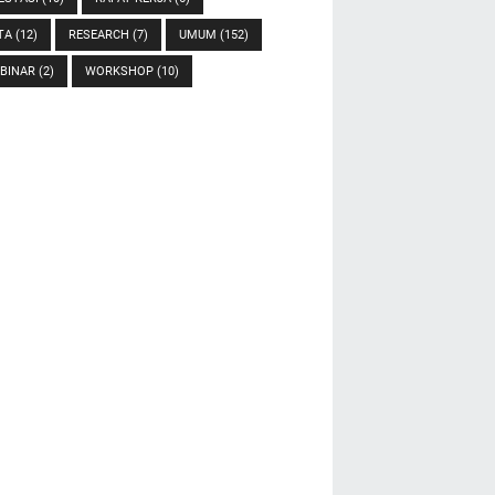
TA
(12)
RESEARCH
(7)
UMUM
(152)
BINAR
(2)
WORKSHOP
(10)