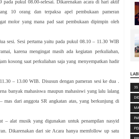
pada pukul 08.00-selesai. Dikarenakan acara di hari aktif
tang 10 orang dan terpaksa apel pembukaan pameran
ngat molor yang mana pad saat pembukaan dipimpin oleh
dua sesi. Sesi pertama yaitu pada pukul 08.10 – 11.30 WIB
amai, karena mengingat masih ada kegiatan perkuliahan,
 jam kosong saat perkuliahan saja yang menyempatkan hadir
LAB
11.30 – 13.00 WIB. Disusun dengan pameran sesi ke dua .
3S
arena banyak mahasiswa maupun mahasiswi yang lalu lalang
DI
– mas dari anggota SR angkatan atas, yang berkunjung di
MA
PA
alat – alat musik yang digunakan untuk penampilan nasyid
PE
eran. Dikarenakan dari sie Acara hanya memfollow up satu
PR