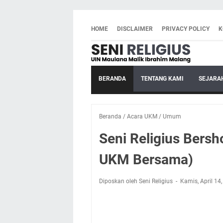
HOME
DISCLAIMER
PRIVACY POLICY
K
BERANDA
TENTANG KAMI
SEJARA
Beranda
/
Acara UKM
/
Umum
Seni Religius Bers
UKM Bersama)
Diposkan oleh Seni Religius
Kamis, April 14