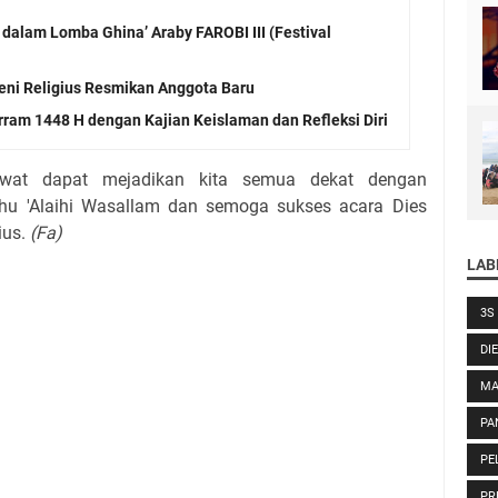
 dalam Lomba Ghina’ Araby FAROBI III (Festival
eni Religius Resmikan Anggota Baru
rram 1448 H dengan Kajian Keislaman dan Refleksi Diri
wat dapat mejadikan kita semua dekat dengan
hu 'Alaihi Wasallam dan semoga sukses acara Dies
ius.
(Fa)
LAB
3S
DI
MA
PA
PE
PR