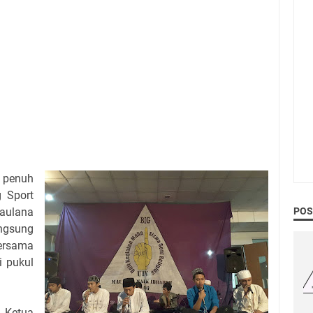
 penuh
g Sport
Maulana
POS
angsung
bersama
 pukul
 Ketua