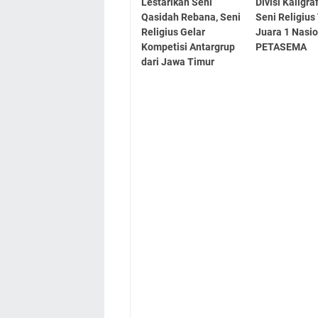
Lestarikan Seni
Divisi Kaligr
Qasidah Rebana, Seni
Seni Religiu
Religius Gelar
Juara 1 Nasi
Kompetisi Antargrup
PETASEMA
dari Jawa Timur