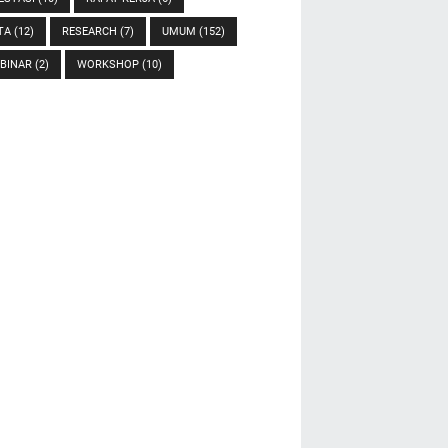
TA
(12)
RESEARCH
(7)
UMUM
(152)
BINAR
(2)
WORKSHOP
(10)