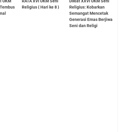
afi UKM
RATA XVI UKM Seni
Diklat XXVI UKM Seni
s Tembus
Religius { Hari ke 8 }
Religius: Kobarkan
onal
Semangat Mencetak
Generasi Emas Berjiwa
Seni dan Religi