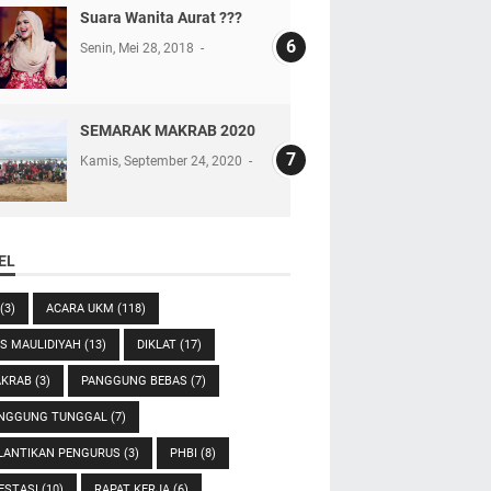
Suara Wanita Aurat ???
Senin, Mei 28, 2018
SEMARAK MAKRAB 2020
Kamis, September 24, 2020
EL
(3)
ACARA UKM
(118)
ES MAULIDIYAH
(13)
DIKLAT
(17)
KRAB
(3)
PANGGUNG BEBAS
(7)
NGGUNG TUNGGAL
(7)
LANTIKAN PENGURUS
(3)
PHBI
(8)
ESTASI
(10)
RAPAT KERJA
(6)