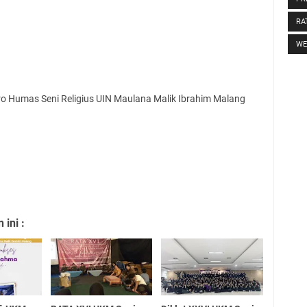
RA
WE
Biro Humas Seni Religius UIN Maulana Malik Ibrahim Malang
ini :