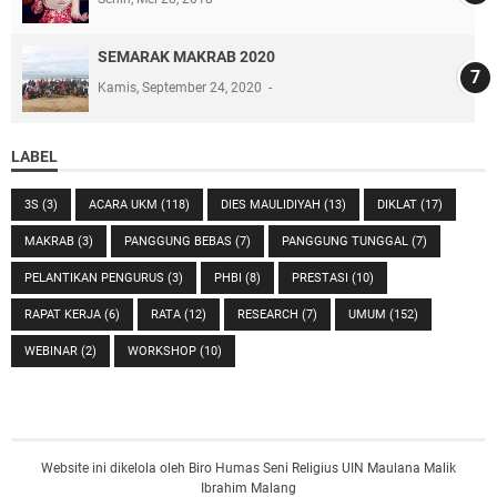
SEMARAK MAKRAB 2020
Kamis, September 24, 2020
LABEL
3S
(3)
ACARA UKM
(118)
DIES MAULIDIYAH
(13)
DIKLAT
(17)
MAKRAB
(3)
PANGGUNG BEBAS
(7)
PANGGUNG TUNGGAL
(7)
PELANTIKAN PENGURUS
(3)
PHBI
(8)
PRESTASI
(10)
RAPAT KERJA
(6)
RATA
(12)
RESEARCH
(7)
UMUM
(152)
WEBINAR
(2)
WORKSHOP
(10)
Website ini dikelola oleh Biro Humas Seni Religius UIN Maulana Malik
Ibrahim Malang