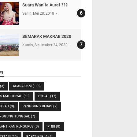
Suara Wanita Aurat ???
Senin, Mei 28, 2018
SEMARAK MAKRAB 2020
Kamis, September 24, 2020
EL
(3)
ACARA UKM
(118)
ES MAULIDIYAH
(13)
DIKLAT
(17)
KRAB
(3)
PANGGUNG BEBAS
(7)
NGGUNG TUNGGAL
(7)
LANTIKAN PENGURUS
(3)
PHBI
(8)
ESTASI
(10)
RAPAT KERJA
(6)