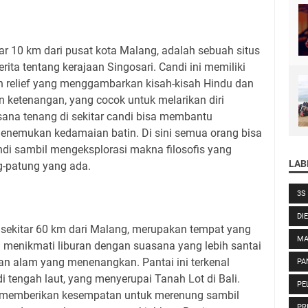
itar 10 km dari pusat kota Malang, adalah sebuah situs
ta tentang kerajaan Singosari. Candi ini memiliki
an relief yang menggambarkan kisah-kisah Hindu dan
 ketenangan, yang cocok untuk melarikan diri
asana tenang di sekitar candi bisa membantu
nemukan kedamaian batin. Di sini semua orang bisa
ndi sambil mengeksplorasi makna filosofis yang
LAB
g-patung yang ada.
3S
DI
 sekitar 60 km dari Malang, merupakan tempat yang
MA
 menikmati liburan dengan suasana yang lebih santai
 alam yang menenangkan. Pantai ini terkenal
PA
i tengah laut, yang menyerupai Tanah Lot di Bali.
PE
ini memberikan kesempatan untuk merenung sambil
PR