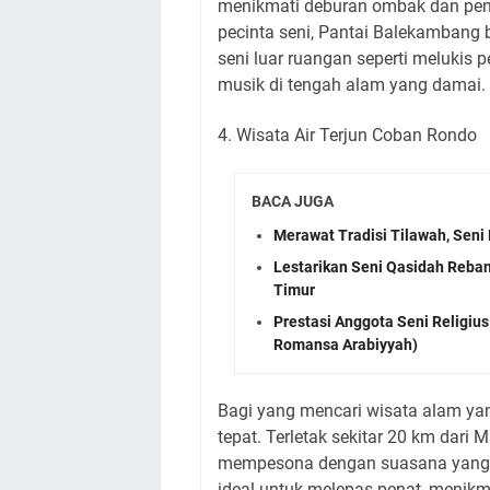
menikmati deburan ombak dan pe
pecinta seni, Pantai Balekambang 
seni luar ruangan seperti melukis 
musik di tengah alam yang damai.
4. Wisata Air Terjun Coban Rondo
BACA JUGA
Merawat Tradisi Tilawah, Seni 
Lestarikan Seni Qasidah Reban
Timur
Prestasi Anggota Seni Religius
Romansa Arabiyyah)
Bagi yang mencari wisata alam ya
tepat. Terletak sekitar 20 km dari
mempesona dengan suasana yang s
ideal untuk melepas penat, menik