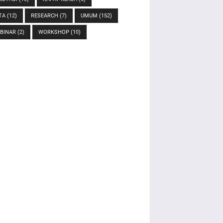
TA
(12)
RESEARCH
(7)
UMUM
(152)
BINAR
(2)
WORKSHOP
(10)