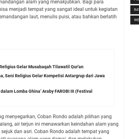
mandangan alam yang menakjubkan. Bagi para
bisa menjadi tempat yang sangat ideal untuk kegiatan
RA
pemandangan laut, menulis puisi, atau bahkan berlatih
WE
Religius Gelar Musabaqah Tilawatil Qur'an
a, Seni Religius Gelar Kompetisi Antargrup dari Jawa
 dalam Lomba Ghina’ Araby FAROBI III (Festival
ng menyegarkan, Coban Rondo adalah pilihan yang
 Malang, air terjun ini menawarkan keindahan alam yang
ejuk dan asri. Coban Rondo adalah tempat yang
mati suasana alam yang damai, dan melakukan